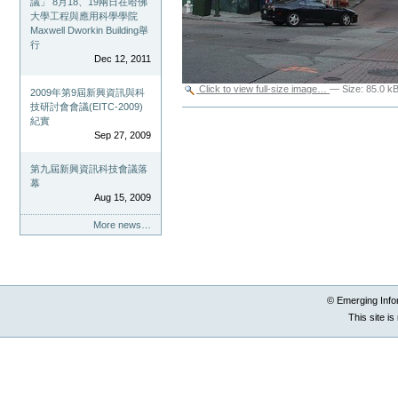
議」 8月18、19兩日在哈佛
大學工程與應用科學學院
Maxwell Dworkin Building舉
行
Dec 12, 2011
Click to view full-size image…
—
Size
:
85.0 k
2009年第9屆新興資訊與科
技研討會會議(EITC-2009)
Document
紀實
Actions
Sep 27, 2009
第九屆新興資訊科技會議落
幕
Aug 15, 2009
More news…
© Emerging Info
This site i