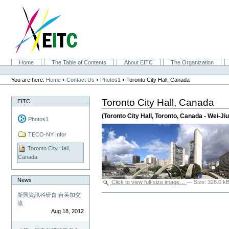
Skip
to
content.
|
Skip
to
navigation
Sections
Home
The Table of Contents
About EITC
The Organization
Personal
tools
›
›
›
You are here:
Home
Contact Us
Photos1
Toronto City Hall, Canada
Toronto City Hall, Canada
EITC
(Toronto City Hall, Toronto, Canada - Wei-Ji
Photos1
TECO-NY Infor
Toronto City Hall,
Canada
News
Click to view full-size image…
—
Size
:
328.0 k
新興資訊科研會 台美加交
Document
Actions
流
Aug 18, 2012