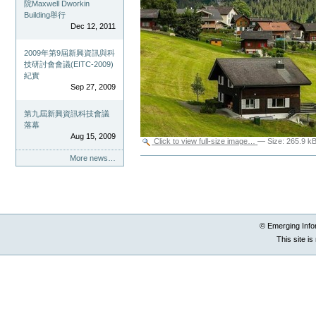
院Maxwell Dworkin
Building舉行
Dec 12, 2011
2009年第9屆新興資訊與科
技研討會會議(EITC-2009)
紀實
Sep 27, 2009
第九屆新興資訊科技會議
落幕
Aug 15, 2009
Click to view full-size image…
—
Size
:
265.9 k
More news…
Document
Actions
© Emerging Info
This site i