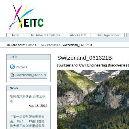
Skip
to
content.
|
Skip
to
navigation
Sections
Home
The Table of Contents
About EITC
The Organization
Personal
tools
›
›
›
You are here:
Home
EITA
Photos4
Switzerland_061321B
Switzerland_061321B
EITC
[Switzerland, Civil Engineering Discoveries]
Photos4
Switzerland_061321B
News
新興資訊科研會 台美加交
流
Aug 18, 2012
「第一屆青年研發學者會
議」 8月18、19兩日在哈
佛大學工程與應用科學學