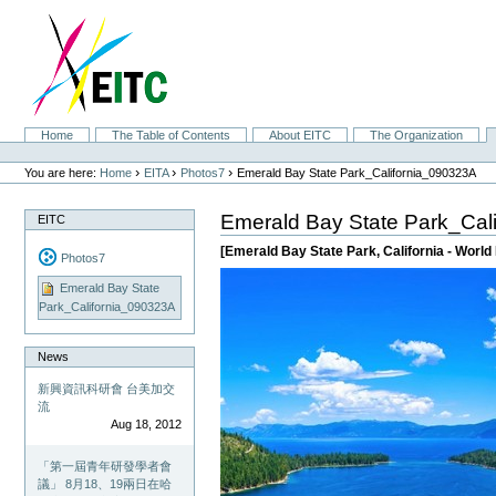
Skip
to
content.
|
Skip
to
navigation
Sections
Home
The Table of Contents
About EITC
The Organization
Personal
tools
›
›
›
You are here:
Home
EITA
Photos7
Emerald Bay State Park_California_090323A
Emerald Bay State Park_Cal
EITC
[Emerald Bay State Park, California - Worl
Photos7
Emerald Bay State
Park_California_090323A
News
新興資訊科研會 台美加交
流
Aug 18, 2012
「第一屆青年研發學者會
議」 8月18、19兩日在哈