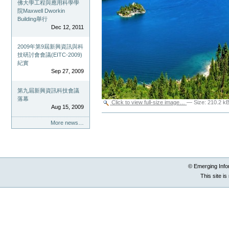
佛大學工程與應用科學學
院Maxwell Dworkin
Building舉行
Dec 12, 2011
2009年第9屆新興資訊與科
技研討會會議(EITC-2009)
紀實
Sep 27, 2009
第九屆新興資訊科技會議
落幕
Click to view full-size image…
—
Size
:
210.2 k
Aug 15, 2009
Document
Actions
More news…
© Emerging Info
This site i