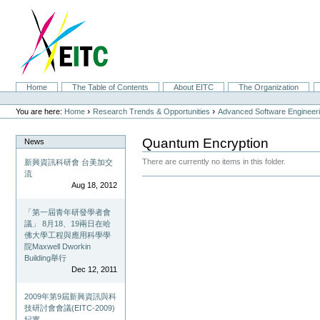
Skip
to
content.
|
Skip
to
navigation
Sections
Home
The Table of Contents
About EITC
The Organization
Personal
tools
›
›
You are here:
Home
Research Trends & Opportunities
Advanced Software Engineer
Quantum Encryption
News
There are currently no items in this folder.
新興資訊科研會 台美加交
流
Document
Aug 18, 2012
Actions
「第一屆青年研發學者會
議」 8月18、19兩日在哈
佛大學工程與應用科學學
院Maxwell Dworkin
Building舉行
Dec 12, 2011
2009年第9屆新興資訊與科
技研討會會議(EITC-2009)
紀實