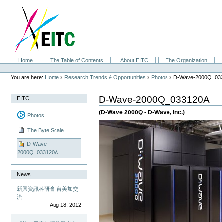
Skip
to
content.
|
Skip
to
navigation
Sections
Home
The Table of Contents
About EITC
The Organization
Personal
tools
›
›
›
You are here:
Home
Research Trends & Opportunities
Photos
D-Wave-2000Q_03
D-Wave-2000Q_033120A
EITC
(D-Wave 2000Q - D-Wave, Inc.)
Photos
The Byte Scale
D-Wave-
2000Q_033120A
News
新興資訊科研會 台美加交
流
Aug 18, 2012