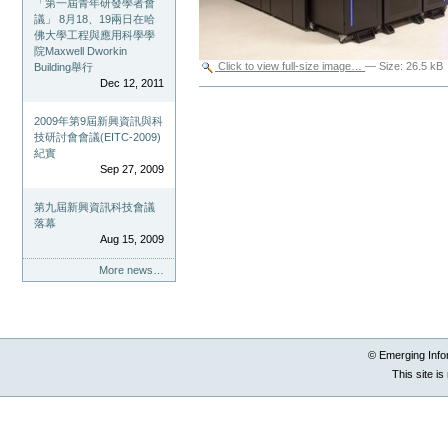
「第一屆青年研發學者會
議」 8月18、19兩日在哈
佛大學工程與應用科學學
院Maxwell Dworkin
Click to view full-size image…
—
Size
:
26.5 kB
Building舉行
Dec 12, 2011
Document
Actions
2009年第9屆新興資訊與科
技研討會會議(EITC-2009)
紀實
Sep 27, 2009
第九屆新興資訊科技會議
落幕
Aug 15, 2009
More news…
© Emerging Info
This site i