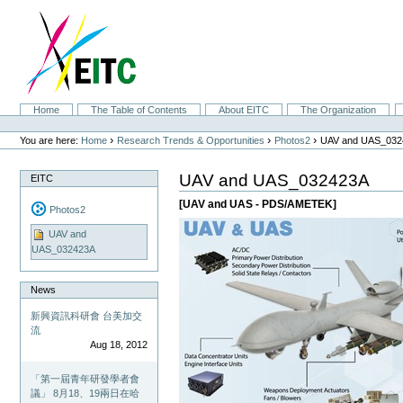
Skip
to
content.
|
Skip
to
navigation
Sections
Home
The Table of Contents
About EITC
The Organization
Personal
tools
›
›
›
You are here:
Home
Research Trends & Opportunities
Photos2
UAV and UAS_032
UAV and UAS_032423A
EITC
[UAV and UAS - PDS/AMETEK]
Photos2
UAV and
UAS_032423A
News
新興資訊科研會 台美加交
流
Aug 18, 2012
「第一屆青年研發學者會
議」 8月18、19兩日在哈